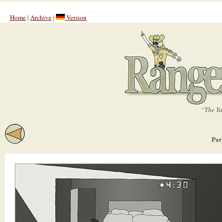
Home
|
Archive
|
Version
“The Ya
Par